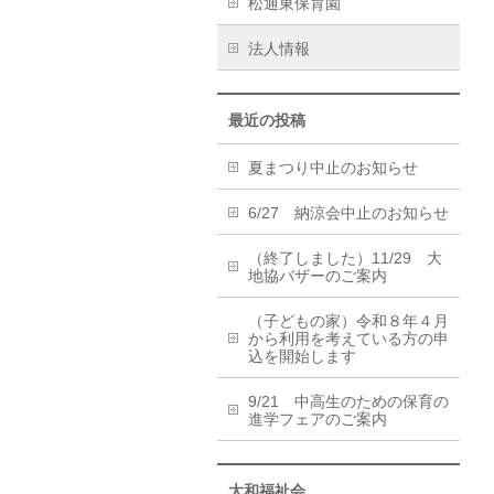
松通東保育園
法人情報
最近の投稿
夏まつり中止のお知らせ
6/27 納涼会中止のお知らせ
（終了しました）11/29 大
地協バザーのご案内
（子どもの家）令和８年４月
から利用を考えている方の申
込を開始します
9/21 中高生のための保育の
進学フェアのご案内
大和福祉会