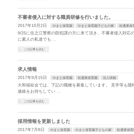
不審者侵入に対する職員研修を行いました。
2017年10月2日
やまと保育園
やまと保育園子どもの家
松通東保
9/25に住之江警察の防犯課の方に来て頂き、不審者侵入対応
に素人の私達でも …
この記事を読む
求人情報
2017年9月15日
やまと保育園
松通東保育園
法人情報
大和福祉会では、下記の職種を募集しています。 見学等も随
連絡をお待ちしてい …
この記事を読む
採用情報を更新しました
2017年7月8日
やまと保育園
やまと保育園子どもの家
松通東保育