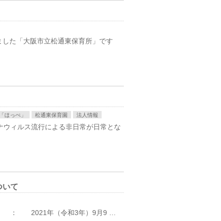
ました「大阪市立松通東保育所」です
「ほっぺ」
松通東保育園
法人情報
ナウィルス流行による非日常が日常とな
ついて
： 2021年（令和3年）9月9 …