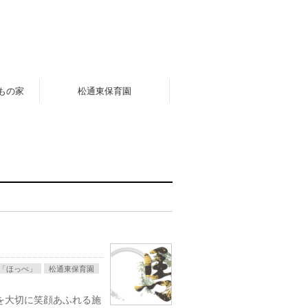
もの家
松通東保育園
「ほっぺ」
松通東保育園
を大切に笑顔あふれる施