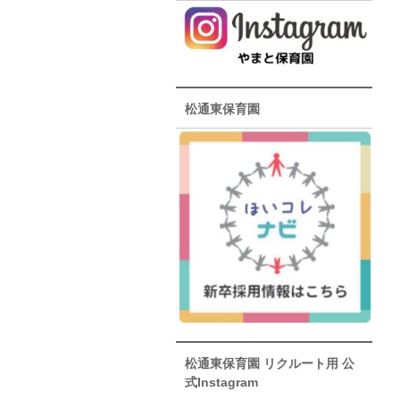
松通東保育園
松通東保育園 リクルート用 公
式Instagram