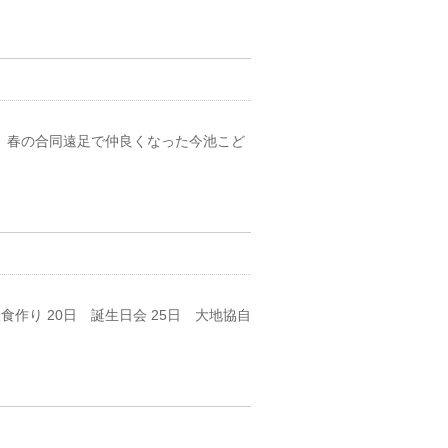
、春の合同遠足で仲良くなった今池こど
食作り 20日 誕生日会 25日 大地協自