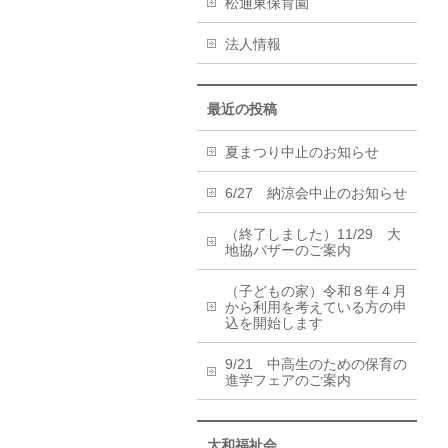
松通東保育園
法人情報
最近の投稿
夏まつり中止のお知らせ
6/27 納涼会中止のお知らせ
（終了しました）11/29 大
地協バザーのご案内
（子どもの家）令和８年４月
から利用を考えている方の申
込を開始します
9/21 中高生のための保育の
進学フェアのご案内
大和福祉会