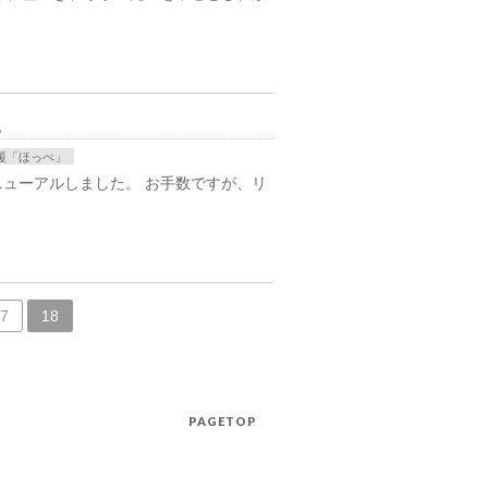
。
援「ほっぺ」
ューアルしました。 お手数ですが、リ
7
18
PAGETOP