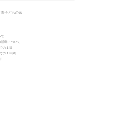
育園子どもの家
いて
の活動について
での１日
での１年間
ド