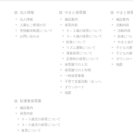
法人情報
やまと保育園
やまと保
法人情報
施設案内
施設案内
入園をご希望の方
保育内容
活動内容
苦情解決制度について
０～２歳の保育について
活動内容
お問い合わせ
３～５歳の保育について
給食につ
給食について
やまと会
リズム運動について
子どもの家
薄着保育について
子どもの家
災害時の保育について
ダウンロー
保育園での１日
地図
保育園での１年間
一時保育事業
子育て支援活動「ほっぺ」
ダウンロード
地図
松通東保育園
施設案内
保育内容
０～２歳児の保育について
３～５歳児の保育について
食育について