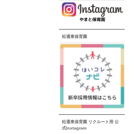
松通東保育園
松通東保育園 リクルート用 公
式Instagram