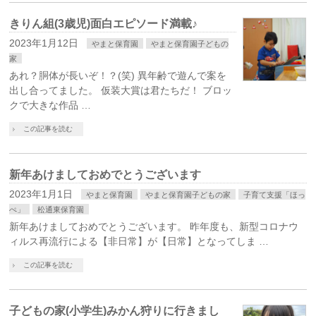
きりん組(3歳児)面白エピソード満載♪
2023年1月12日
やまと保育園
やまと保育園子どもの
家
あれ？胴体が長いぞ！？(笑) 異年齢で遊んで案を
出し合ってました。 仮装大賞は君たちだ！ ブロッ
クで大きな作品 …
この記事を読む
新年あけましておめでとうございます
2023年1月1日
やまと保育園
やまと保育園子どもの家
子育て支援「ほっ
ぺ」
松通東保育園
新年あけましておめでとうございます。 昨年度も、新型コロナウ
ィルス再流行による【非日常】が【日常】となってしま …
この記事を読む
子どもの家(小学生)みかん狩りに行きまし