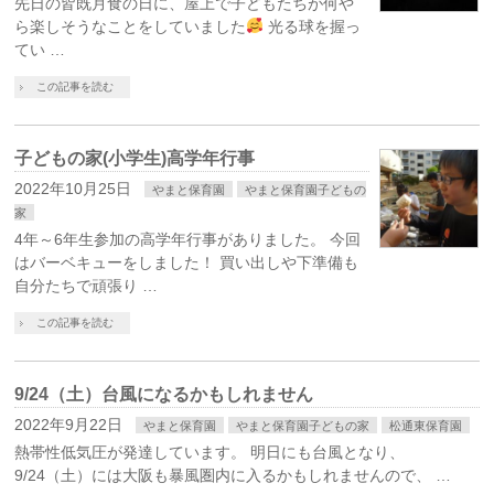
先日の皆既月食の日に、屋上で子どもたちが何や
ら楽しそうなことをしていました
光る球を握っ
てい …
この記事を読む
子どもの家(小学生)高学年行事
2022年10月25日
やまと保育園
やまと保育園子どもの
家
4年～6年生参加の高学年行事がありました。 今回
はバーベキューをしました！ 買い出しや下準備も
自分たちで頑張り …
この記事を読む
9/24（土）台風になるかもしれません
2022年9月22日
やまと保育園
やまと保育園子どもの家
松通東保育園
熱帯性低気圧が発達しています。 明日にも台風となり、
9/24（土）には大阪も暴風圏内に入るかもしれませんので、 …