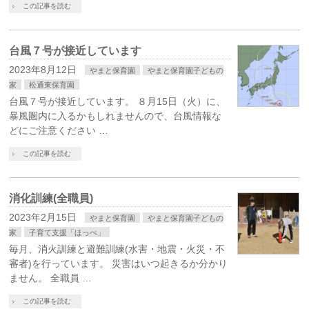
この記事を読む
台風７号が接近しています
2023年8月12日
やまと保育園
やまと保育園子どもの
家
松通東保育園
台風７号が接近しています。 ８月15日（火）に、
暴風圏内に入るかもしれませんので、台風情報な
どにご注意ください …
この記事を読む
消化訓練(全職員)
2023年2月15日
やまと保育園
やまと保育園子どもの
家
子育て支援「ほっぺ」
毎月、消火訓練と避難訓練(水害・地震・火災・不
審者)を行っています。 災害はいつ起きるか分かり
ません。 全職員 …
この記事を読む