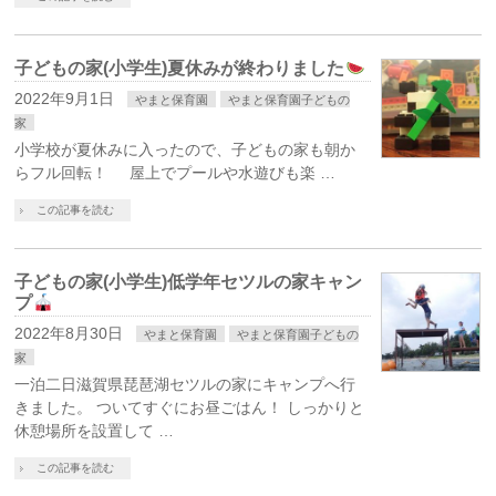
子どもの家(小学生)夏休みが終わりました
2022年9月1日
やまと保育園
やまと保育園子どもの
家
小学校が夏休みに入ったので、子どもの家も朝か
らフル回転！ 屋上でプールや水遊びも楽 …
この記事を読む
子どもの家(小学生)低学年セツルの家キャン
プ
2022年8月30日
やまと保育園
やまと保育園子どもの
家
一泊二日滋賀県琵琶湖セツルの家にキャンプへ行
きました。 ついてすぐにお昼ごはん！ しっかりと
休憩場所を設置して …
この記事を読む