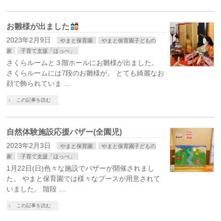
お雛様が出ました
2023年2月9日
やまと保育園
やまと保育園子どもの
家
子育て支援「ほっぺ」
さくらルームと３階ホールにお雛様が出ました。
さくらルームには7段のお雛様が。 とても綺麗なお
顔で飾られていま …
この記事を読む
自然体験施設応援バザー(全園児)
2023年2月3日
やまと保育園
やまと保育園子どもの
家
子育て支援「ほっぺ」
1月22日(日)色々な施設でバザーが開催されまし
た。 やまと保育園では様々なブースが用意されて
いました。 階段 …
この記事を読む