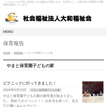
「一人ひとりを大切に笑顔あふれる施設を目指します」を理念とし、大阪市内で保育所や学童
保育を運営しています。
MENU
保育報告
HOME
»
保育報告
»
やまと保育園子どもの家
やまと保育園子どもの家
ピクニックに行ってきました！
2024年5月10日
やまと保育園子どもの家
やまと保育園子どもの家の新年度が始まりまし
た。 初めてのイベント！！ お弁当を持って、住之
江公園にみんなでピク …