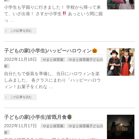
小学生も芋掘りに行きました！ 学校から帰って来
て、いざ出発！ さすが小学生
あっという間に掘
っ …
この記事を読む
子どもの家(小学生)ハッピーハロウィン
2022年11月18日
やまと保育園
やまと保育園子どもの
家
自分たちで仮装を準備し、当日にハロウィンを楽
しみました。 各クラスにまわり「ハッピーハロウ
ィン！お菓子をくれな …
この記事を読む
子どもの家(小学生)皆既月食
2022年11月17日
やまと保育園
やまと保育園子どもの
家