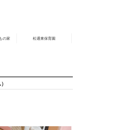
もの家
松通東保育園
ム）