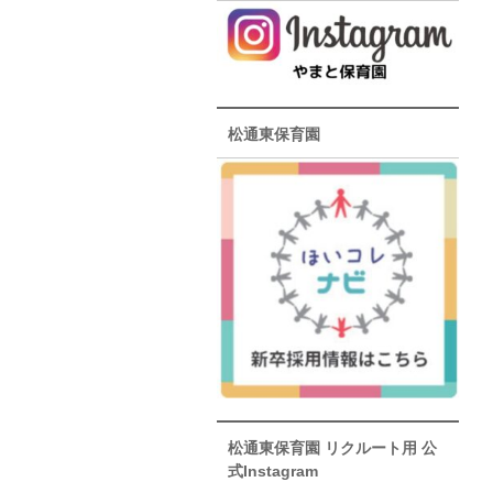
松通東保育園
松通東保育園 リクルート用 公
式Instagram