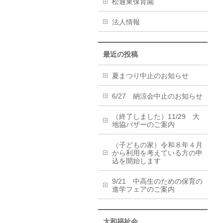
松通東保育園
法人情報
最近の投稿
夏まつり中止のお知らせ
6/27 納涼会中止のお知らせ
（終了しました）11/29 大
地協バザーのご案内
（子どもの家）令和８年４月
から利用を考えている方の申
込を開始します
9/21 中高生のための保育の
進学フェアのご案内
大和福祉会