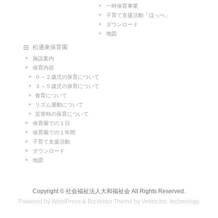
一時保育事業
子育て支援活動「ほっぺ」
ダウンロード
地図
松通東保育園
施設案内
保育内容
０～２歳児の保育について
３～５歳児の保育について
食育について
リズム運動について
災害時の保育について
保育園での１日
保育園での１年間
子育て支援活動
ダウンロード
地図
Copyright ©
社会福祉法人大和福祉会
All Rights Reserved.
Powered by
WordPress
&
BizVektor Theme
by
Vektor,Inc.
technology.