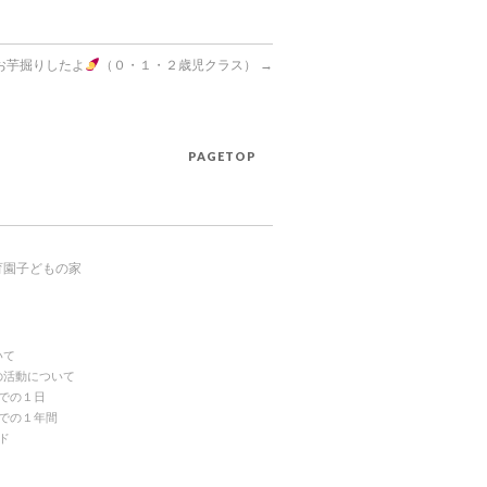
お芋掘りしたよ
（０・１・２歳児クラス）
→
PAGETOP
育園子どもの家
いて
の活動について
での１日
での１年間
ド