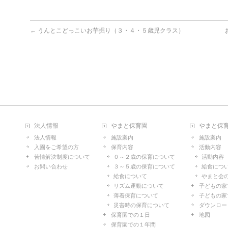
←
うんとこどっこいお芋掘り（３・４・５歳児クラス）
法人情報
やまと保育園
やまと保
法人情報
施設案内
施設案内
入園をご希望の方
保育内容
活動内容
苦情解決制度について
０～２歳の保育について
活動内容
お問い合わせ
３～５歳の保育について
給食につ
給食について
やまと会
リズム運動について
子どもの家
薄着保育について
子どもの家
災害時の保育について
ダウンロー
保育園での１日
地図
保育園での１年間