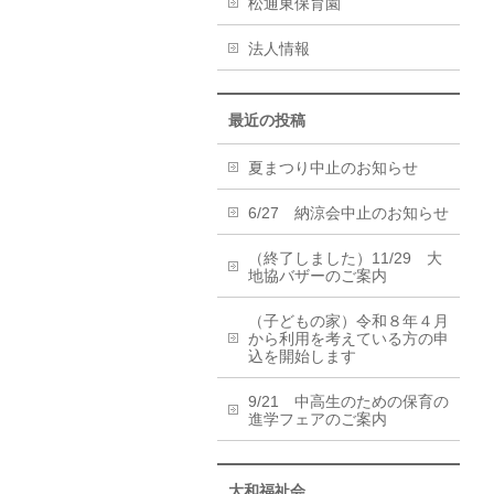
松通東保育園
法人情報
最近の投稿
夏まつり中止のお知らせ
6/27 納涼会中止のお知らせ
（終了しました）11/29 大
地協バザーのご案内
（子どもの家）令和８年４月
から利用を考えている方の申
込を開始します
9/21 中高生のための保育の
進学フェアのご案内
大和福祉会