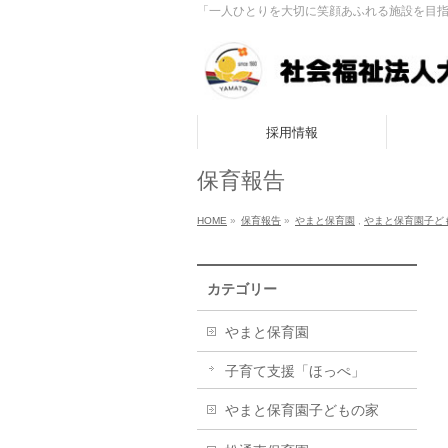
「一人ひとりを大切に笑顔あふれる施設を目
採用情報
保育報告
HOME
»
保育報告
»
やまと保育園
,
やまと保育園子ど
カテゴリー
やまと保育園
子育て支援「ほっぺ」
やまと保育園子どもの家