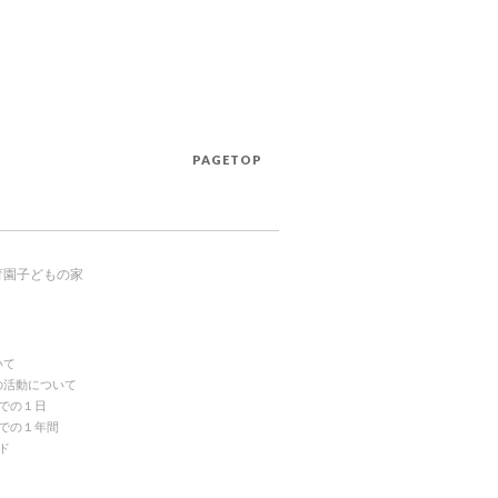
PAGETOP
育園子どもの家
いて
の活動について
での１日
での１年間
ド