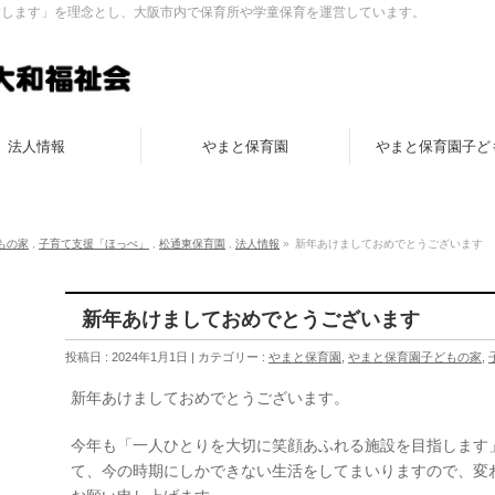
指します」を理念とし、大阪市内で保育所や学童保育を運営しています。
法人情報
やまと保育園
やまと保育園子ど
もの家
,
子育て支援「ほっぺ」
,
松通東保育園
,
法人情報
»
新年あけましておめでとうございます
新年あけましておめでとうございます
投稿日 : 2024年1月1日 | カテゴリー :
やまと保育園
,
やまと保育園子どもの家
,
新年あけましておめでとうございます。
今年も「一人ひとりを大切に笑顔あふれる施設を目指します
て、今の時期にしかできない生活をしてまいりますので、変