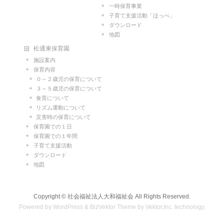
一時保育事業
子育て支援活動「ほっぺ」
ダウンロード
地図
松通東保育園
施設案内
保育内容
０～２歳児の保育について
３～５歳児の保育について
食育について
リズム運動について
災害時の保育について
保育園での１日
保育園での１年間
子育て支援活動
ダウンロード
地図
Copyright ©
社会福祉法人大和福祉会
All Rights Reserved.
Powered by
WordPress
&
BizVektor Theme
by
Vektor,Inc.
technology.