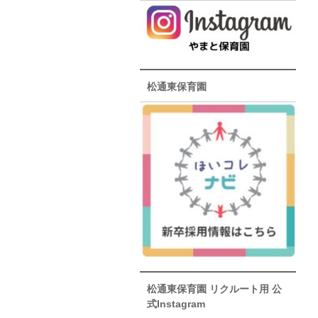
松通東保育園
松通東保育園 リクルート用 公
式Instagram