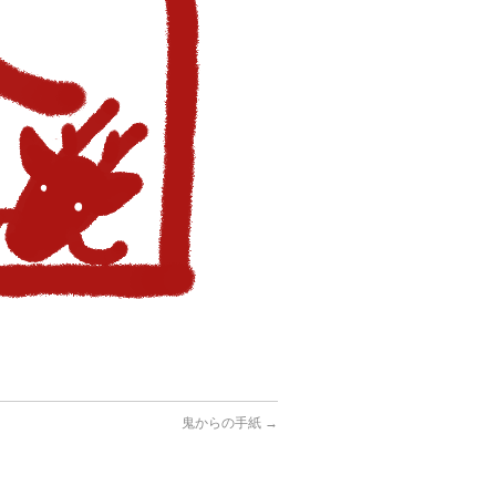
鬼からの手紙
→