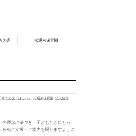
もの家
松通東保育園
子育て支援「ほっぺ」
,
松通東保育園
,
法人情報
」の理念に基づき、子どもたちにとっ
わらぬご支援・ご協力を賜りますように