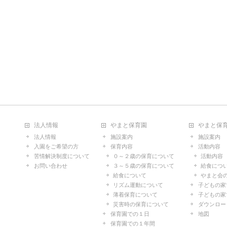
法人情報
やまと保育園
やまと保
法人情報
施設案内
施設案内
入園をご希望の方
保育内容
活動内容
苦情解決制度について
０～２歳の保育について
活動内容
お問い合わせ
３～５歳の保育について
給食につ
給食について
やまと会
リズム運動について
子どもの家
薄着保育について
子どもの家
災害時の保育について
ダウンロー
保育園での１日
地図
保育園での１年間